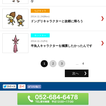
ケ
ちびキャラ
2014.11.24(Mon)
ドングリキャラクターと故郷に帰ろう
モンスター
2014.11.21(Fri)
半魚人キャラクターを擁護したかったんです
1
2
3
…
4
次へ