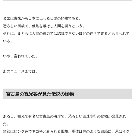
ヌエは古来から日本に伝わる伝説の怪物である。
恐ろしい風貌で、俊足を飛ばし人間を襲うという。
それは、まともに人間の視力では認識できないほどの速さで走るとも言われて
いる。
いや、言われていた。
あのニュースまでは。
宮古島の観光客が見た伝説の怪物
ある日、観光で有名な宮古島の海岸で、恐ろしい四速歩行の動物が発見され
た。
頭部はピンク色でネコ科とみられる風貌、胴体は虎のような縦縞に、尾はイグ